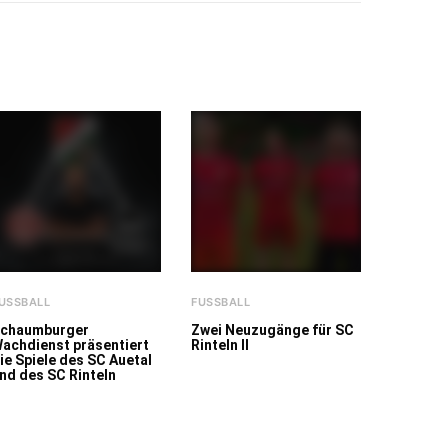
USSBALL
FUSSBALL
chaumburger
Zwei Neuzugänge für SC
achdienst präsentiert
Rinteln II
ie Spiele des SC Auetal
nd des SC Rinteln