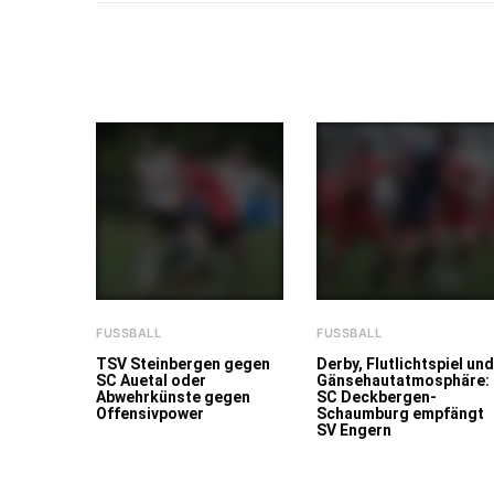
FUSSBALL
FUSSBALL
TSV Steinbergen gegen
Derby, Flutlichtspiel und
SC Auetal oder
Gänsehautatmosphäre:
Abwehrkünste gegen
SC Deckbergen-
Offensivpower
Schaumburg empfängt
SV Engern