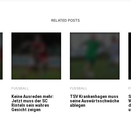
RELATED POSTS
FUSSBALL
FUSSBALL
F
Keine Ausreden mehr:
TSV Krankenhagen muss
S
Jetzt muss der SC
seine Auswärtsschwäche
W
Rinteln sein wahres
ablegen
d
Gesicht zeigen
u