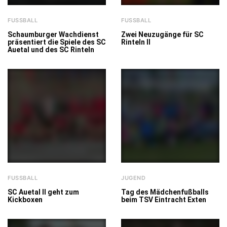
FUSSBALL
FUSSBALL
Schaumburger Wachdienst
Zwei Neuzugänge für SC
präsentiert die Spiele des SC
Rinteln II
Auetal und des SC Rinteln
FUSSBALL
JUGEND
SC Auetal II geht zum
Tag des Mädchenfußballs
Kickboxen
beim TSV Eintracht Exten