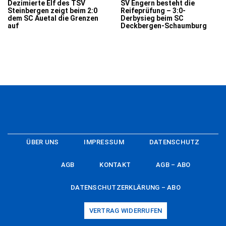
Dezimierte Elf des TSV
SV Engern besteht die
Steinbergen zeigt beim 2:0
Reifeprüfung – 3:0-
dem SC Auetal die Grenzen
Derbysieg beim SC
auf
Deckbergen-Schaumburg
ÜBER UNS
IMPRESSUM
DATENSCHUTZ
AGB
KONTAKT
AGB – ABO
DATENSCHUTZERKLÄRUNG – ABO
VERTRAG WIDERRUFEN